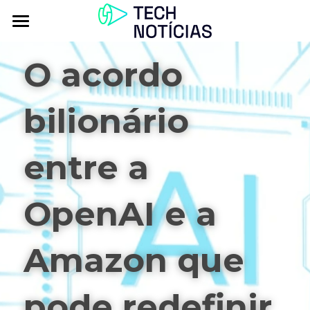
Atualidade
O acordo 
Explorar
bilionário 
Podcasts
Inbox
entre a 
Contactos
OpenAI e a 
Amazon que 
pode redefinir 