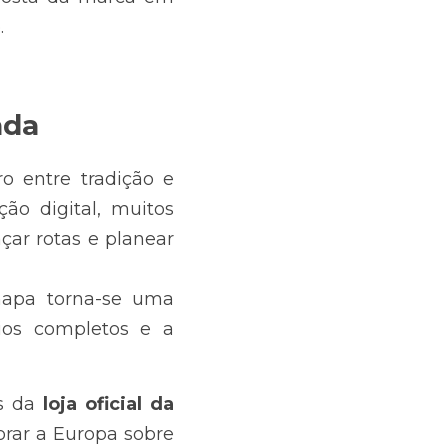
.
ada
 entre tradição e 
o digital, muitos 
raçar rotas e planear 
Agora, com a integração das ASA da Camping-Car Park, este mapa torna-se uma 
ios completos e a 
s da 
loja oficial da 
rar a Europa sobre 