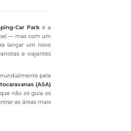
ping-Car Park 
e a 
apel — mas com um 
toque de inovação. As duas marcas anunciaram uma parceria para lançar um novo 
nistas e viajantes 
 mundialmente pela 
rede de Áreas de Serviço de Autocaravanas (ASA) 
ue não só guia os 
trar as áreas mais 