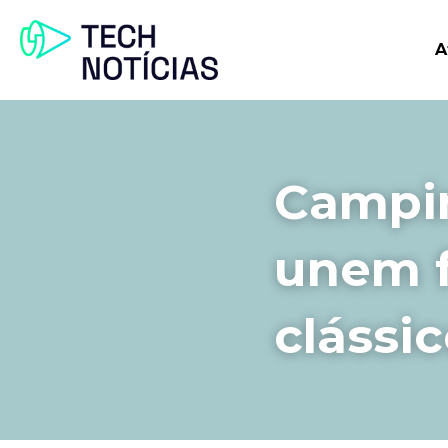
A
Campin
unem f
clássi