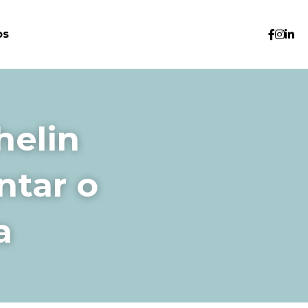
os
elin 
tar o 
a