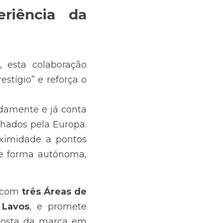
iência da 
 esta colaboração 
tígio” e reforça o 
damente e já conta 
hados pela Europa. 
ximidade a pontos 
de forma autónoma, 
 com 
três Áreas de 
 Lavos
,
e promete 
posta da marca em 