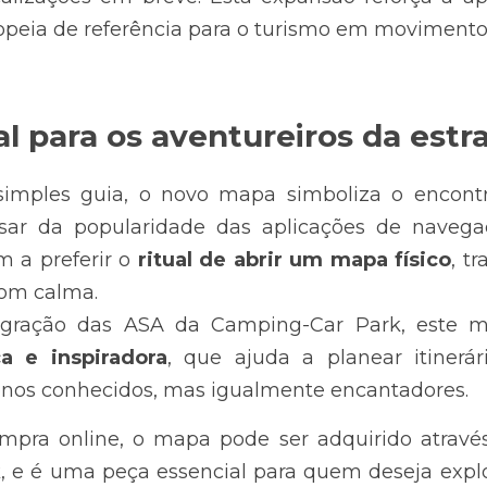
opeia de referência para o turismo em movimento
l para os aventureiros da estr
mples guia, o novo mapa simboliza o encontro
ar da popularidade das aplicações de navegaçã
 a preferir o 
ritual de abrir um mapa físico
, t
com calma.
ca e inspiradora
, que ajuda a planear itinerár
enos conhecidos, mas igualmente encantadores.
ompra online, o mapa pode ser adquirido atravé
k
, e é uma peça essencial para quem deseja explo