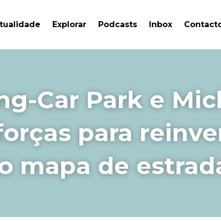
tualidade
Explorar
Podcasts
Inbox
Contact
g-Car Park e Mich
orças para reinven
co mapa de estrad