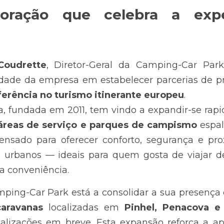
oração que celebra a exper
 Coudrette
,
Diretor-Geral da Camping-Car Park,
dade da empresa em estabelecer parcerias de pres
ferência no turismo itinerante europeu
.
, fundada em 2011, tem vindo a expandir-se rapi
áreas de serviço e parques de campismo 
espal
ensado para oferecer conforto, segurança e pro
os urbanos — ideais para quem gosta de viajar 
a conveniência.
ping-Car Park está a consolidar a sua presença
aravanas
 localizadas em 
Pinhel, Penacova e
calizações em breve. Esta expansão reforça a a