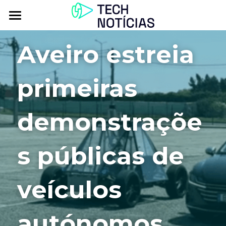
Atualidade
Aveiro estreia 
Explorar
primeiras 
Podcasts
Inbox
demonstraçõe
Contactos
s públicas de 
veículos 
autónomos 