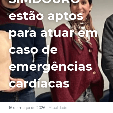
estão aptos 
para atuar em 
caso de 
emergências 
cardíacas
·
16 de março de 2026
Atualidade