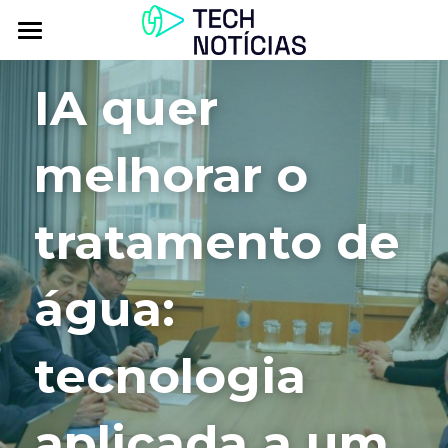
Atualidade
IA quer 
Explorar
melhorar o 
Podcasts
Inbox
tratamento de 
Contactos
água: 
tecnologia 
aplicada a um 