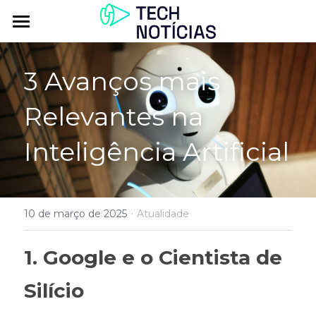
Atualidade
3 Avanços mais 
Explorar
Relevantes na 
Podcasts
Inteligência Artificial
Inbox
Contactos
·
10 de março de 2025
Atualidade
1. Google e o Cientista de 
Silício