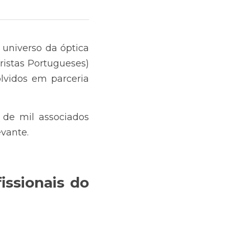
 universo da óptica 
istas Portugueses) 
vidos em parceria 
e mil associados 
vante.
ssionais do 