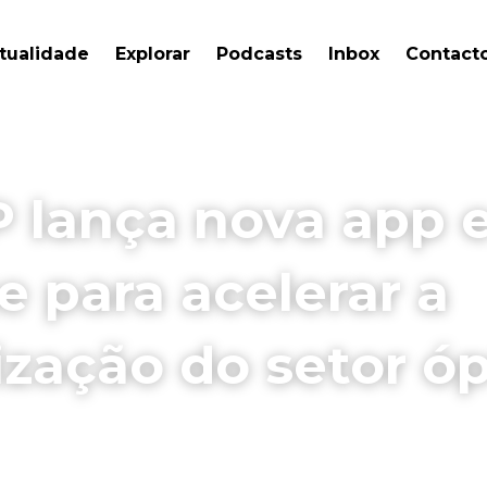
tualidade
Explorar
Podcasts
Inbox
Contact
lança nova app e
 para acelerar a 
lização do setor ó