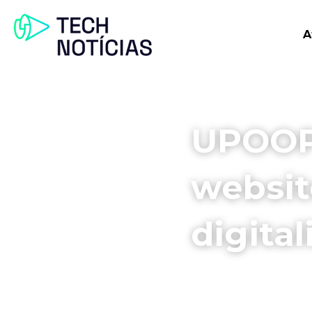
A
UPOOP 
website
digita