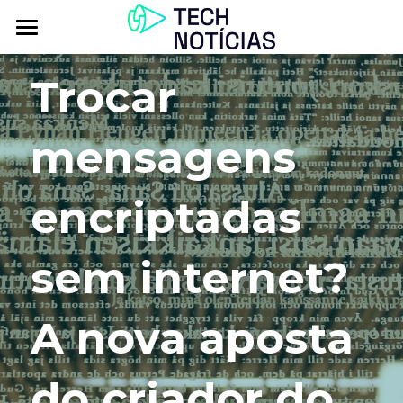
Atualidade
Trocar 
Explorar
mensagens 
Podcasts
Inbox
encriptadas 
Contactos
sem internet? 
A nova aposta 
do criador do 