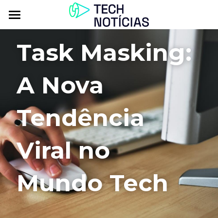
Atualidade
Task Masking: 
Explorar
A Nova 
Podcasts
Inbox
Tendência 
Contactos
Viral no 
Mundo Tech