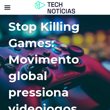
Atualidade
Stop Killing 
Explorar
Games: 
Podcasts
Inbox
Movimento 
Contactos
global 
pressiona 
videojogos