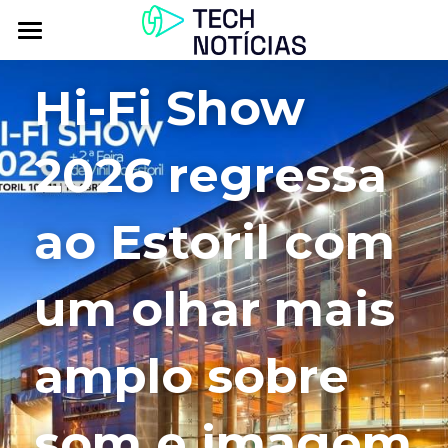
Atualidade
Hi-Fi Show 
Explorar
2026 regressa 
Podcasts
Inbox
ao Estoril com 
Contactos
um olhar mais 
amplo sobre 
som e imagem