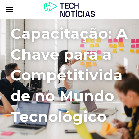
Atualidade
Capacitação: A 
Explorar
Chave para a 
Podcasts
Inbox
Competitivida
Contactos
de no Mundo 
Tecnológico