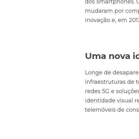
dos smartphones. 
mudaram por compl
inovação e, em 2013
Uma nova id
Longe de desaparec
infraestruturas de
redes 5G e soluçõe
identidade visual r
telemóveis de con