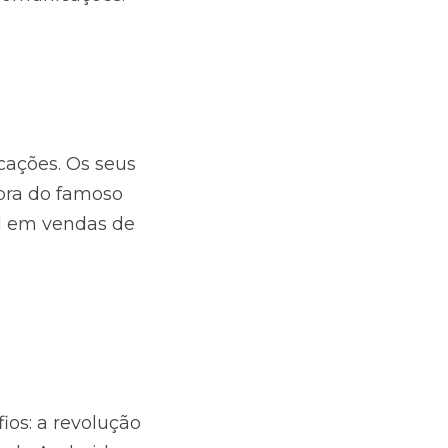
ções. Os seus 
ra do famoso 
l em vendas de 
os: a revolução 