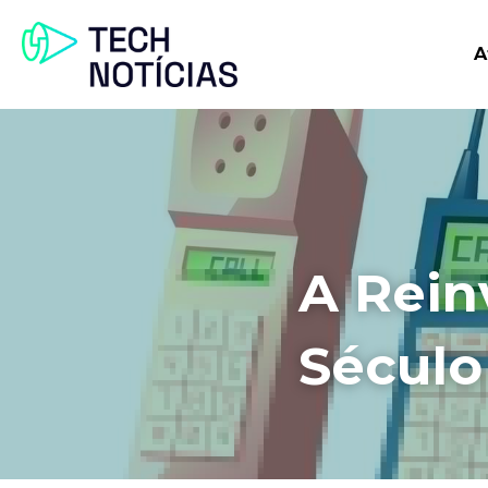
A
A Rein
Século