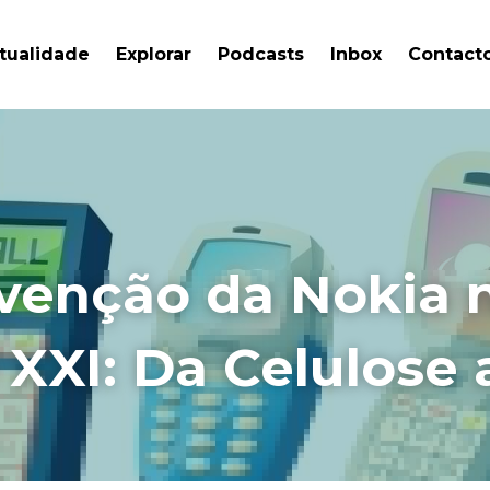
tualidade
Explorar
Podcasts
Inbox
Contact
venção da Nokia n
 XXI: Da Celulose 