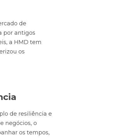
rcado de 
por antigos 
eis, a HMD tem 
rizou os 
ncia
 de resiliência e 
e negócios, o 
anhar os tempos, 