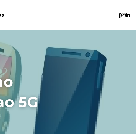
os
o 
ao 5G