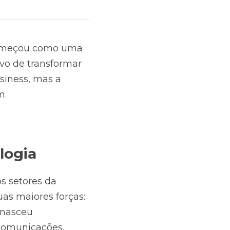
começou como uma 
vo de transformar 
siness, mas a 
m.
logia
s setores da 
as maiores forças: 
nasceu 
 comunicações.