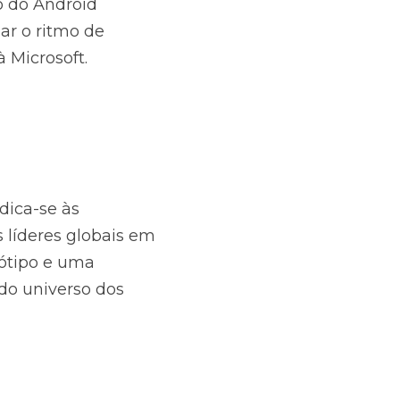
 do Android 
 o ritmo de 
 Microsoft.
ica-se às 
líderes globais em 
ótipo e uma 
do universo dos 