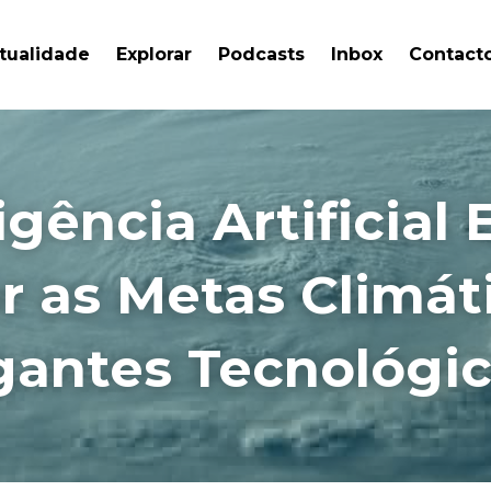
tualidade
Explorar
Podcasts
Inbox
Contact
igência Artificial E
r as Metas Climáti
gantes Tecnológi