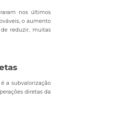
raram nos últimos 
váveis, o aumento 
e reduzir, muitas 
etas
 é a subvalorização 
erações diretas da 