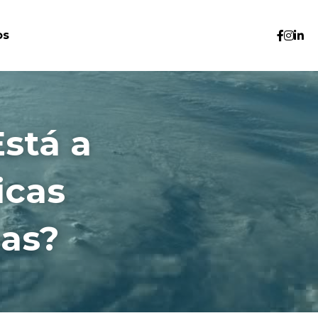
os
stá a 
cas 
cas?