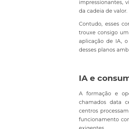
impressionantes, v
da cadeia de valor.
Contudo, esses co
trouxe consigo um
aplicação de IA, 
desses planos ambi
IA e consum
A formação e ope
chamados data ce
centros processam
funcionamento con
exigentes.