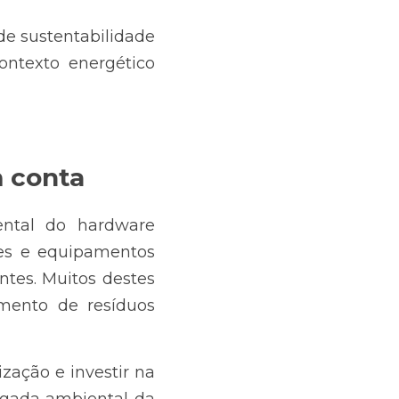
 sustentabilidade 
ntexto energético 
 conta
ntal do hardware 
res e equipamentos 
ntes. Muitos destes 
mento de resíduos 
zação e investir na 
gada ambiental da 