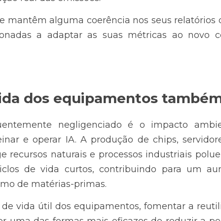
 mantêm alguma coerência nos seus relatórios de
ionadas a adaptar as suas métricas ao novo co
 vida dos equipamentos também
uentemente negligenciado é o impacto ambie
einar e operar IA. A produção de chips, servido
e recursos naturais e processos industriais polue
ciclos de vida curtos, contribuindo para um au
umo de matérias-primas.
e vida útil dos equipamentos, fomentar a reutili
er uma das formas mais eficazes de reduzir a pe