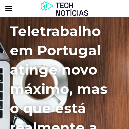
Atualidade
Teletrabalho 
Explorar
em Portugal 
Podcasts
Inbox
atinge novo 
Contactos
máximo, mas 
o que está 
realmente a 