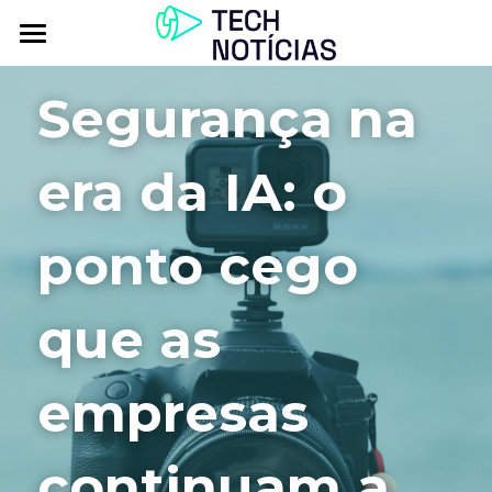
Atualidade
Segurança na 
Explorar
era da IA: o 
Podcasts
Inbox
ponto cego 
Contactos
que as 
empresas 
continuam a 