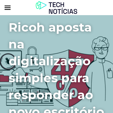
Atualidade
Ricoh aposta 
Explorar
na 
Podcasts
Inbox
digitalização 
Contactos
simples para 
responder ao 
novo escritório