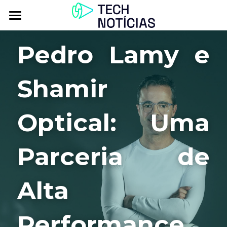
Atualidade
Pedro Lamy e 
Explorar
Shamir 
Podcasts
Inbox
Optical: Uma 
Contactos
Parceria de 
Alta 
Performance