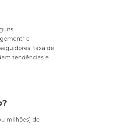
guns 
gement" e 
eguidores, taxa de 
dam tendências e 
o?
u milhões) de 