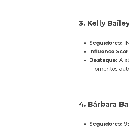
3. Kelly Baile
Seguidores:
 1
Influence Scor
Destaque:
 A a
momentos autên
4. Bárbara Ba
Seguidores:
 9