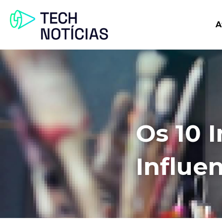
A
Os 10 I
Influe