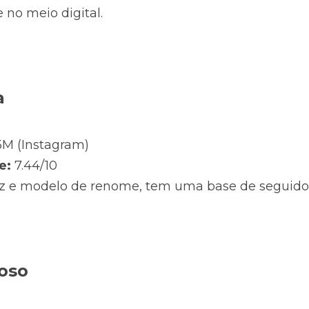
 no meio digital.
a
,5M (Instagram)
e:
 7.44/10
iz e modelo de renome, tem uma base de seguidores
roso