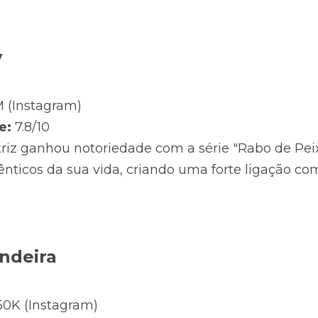
y
M (Instagram)
e:
 7.8/10
triz ganhou notoriedade com a série "Rabo de Peixe
ticos da sua vida, criando uma forte ligação com
ndeira
50K (Instagram)