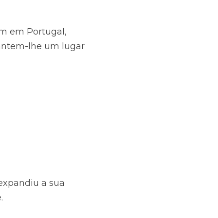
am em Portugal, 
antem-lhe um lugar 
expandiu a sua 
.