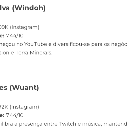
ilva (Windoh)
09K (Instagram)
e:
 7.44/10
eçou no YouTube e diversificou-se para os negóci
on e Terra Minerals.
ges (Wuant)
92K (Instagram)
e:
 7.44/10
ilibra a presença entre Twitch e música, manten