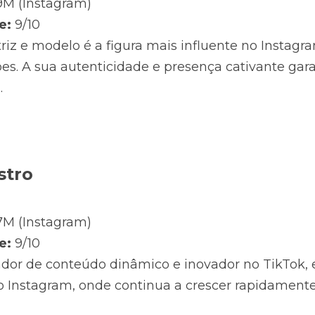
,9M (Instagram)
e:
 9/10
triz e modelo é a figura mais influente no Instagr
es. A sua autenticidade e presença cativante gar
.
stro
,7M (Instagram)
e:
 9/10
ador de conteúdo dinâmico e inovador no TikTok, 
o Instagram, onde continua a crescer rapidamente