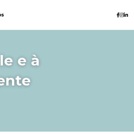
os
e e à 
nte 