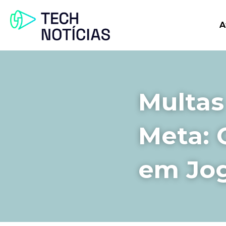
A
Multas 
Meta: 
em Jo