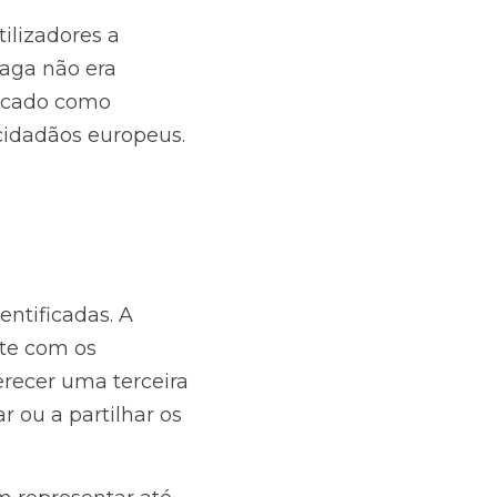
lizadores a 
aga não era 
icado como 
cidadãos europeus.
ntificadas. A 
e com os 
erecer uma terceira 
 ou a partilhar os 