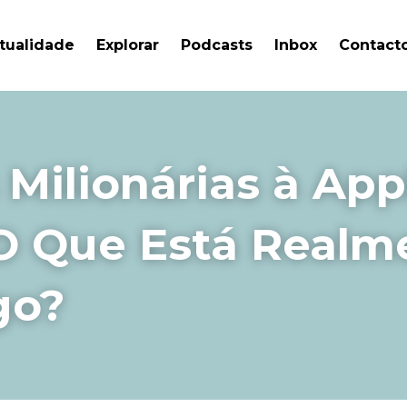
tualidade
Explorar
Podcasts
Inbox
Contact
Milionárias à Appl
O Que Está Realme
go?