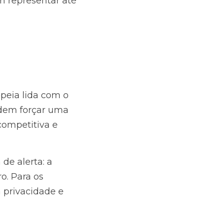
 representar até 
eia lida com o 
dem forçar uma 
ompetitiva e 
de alerta: a 
o. Para os 
 privacidade e 