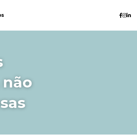
os
 
 não 
esas