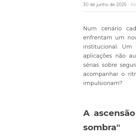
·
30 de junho de 2025
At
Num cenário cada 
enfrentam um novo
institucional. Um
aplicações não au
sérias sobre segu
acompanhar o ritm
impulsionam?
A ascensão 
sombra"