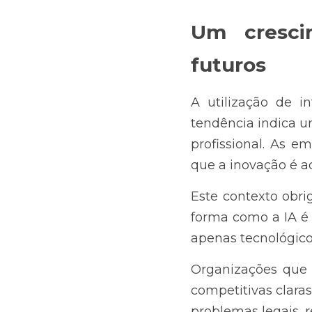
Um crescim
futuros
A utilização de in
tendência indica u
profissional. As e
que a inovação é a
Este contexto obri
forma como a IA é 
apenas tecnológico
Organizações que 
competitivas claras
problemas legais, r