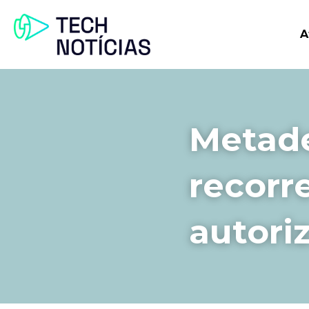
A
Metade
recorr
autori