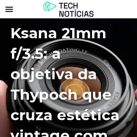
Atualidade
Ksana 21mm 
Explorar
f/3.5: a 
Podcasts
Inbox
objetiva da 
Contactos
Thypoch que 
cruza estética 
vintage com 