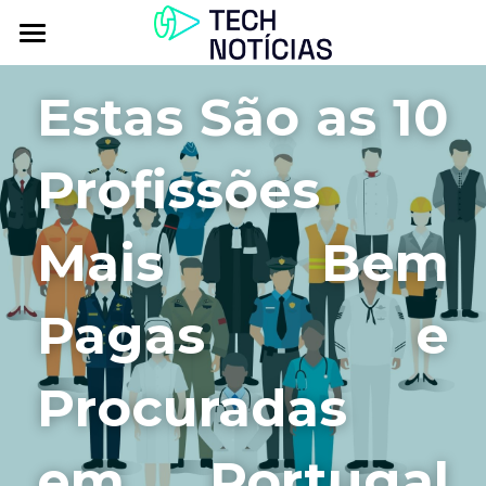
Atualidade
Estas São as 10 
Explorar
Profissões 
Podcasts
Inbox
Mais Bem 
Contactos
Pagas e 
Procuradas 
em Portugal 