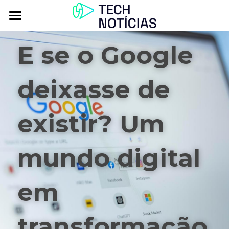
Atualidade
E se o Google 
Explorar
deixasse de 
Podcasts
Inbox
existir? Um 
Contactos
mundo digital 
em 
transformação