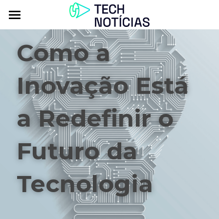
Atualidade
Como a 
Explorar
Inovação Está 
Podcasts
Inbox
a Redefinir o 
Contactos
Futuro da 
Tecnologia