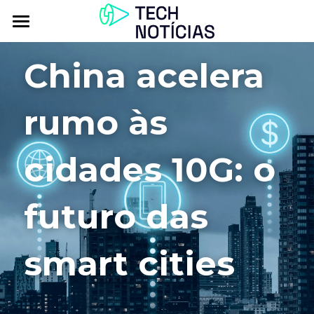
Atualidade
China acelera 
Explorar
rumo às 
Podcasts
Inbox
cidades 10G: o 
Contactos
futuro das 
smart cities