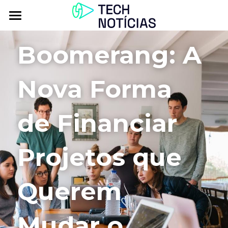
Atualidade
Boomerang: A 
Explorar
Nova Forma 
Podcasts
Inbox
de Financiar 
Contactos
Projetos que 
Querem 
Mudar o 