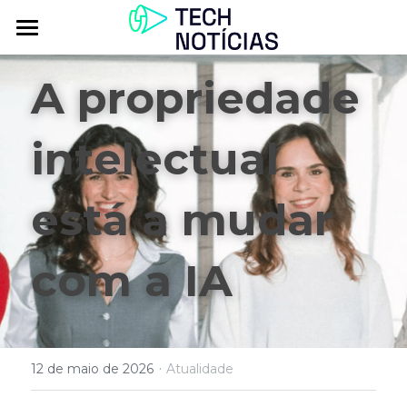
Atualidade
A propriedade 
Explorar
intelectual 
Podcasts
Inbox
está a mudar 
Contactos
com a IA
·
12 de maio de 2026
Atualidade